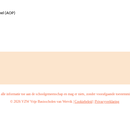
eel (AOP)
t alle informatie toe aan de schoolgemeenschap en mag er niets, zonder voorafgaande toestemm
© 2026 VZW Vrije Basisscholen van Wervik |
Cookiebeleid
|
Privacyverklaring