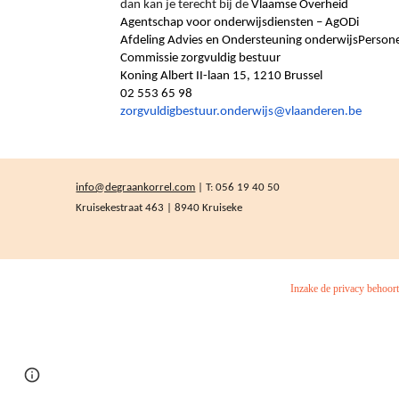
dan kan je terecht bij de
Vlaamse Overheid
Agentschap voor onderwijsdiensten – AgODi
Afdeling Advies en Ondersteuning onderwijsPerson
Commissie zorgvuldig bestuur
Koning Albert II-laan 15, 1210 Brussel
02 553 65 98
zorgvuldigbestuur.onderwijs@vlaanderen.be
info@degraankorrel.com
| T: 056 19 40 50
Kruisekestraat 463 | 8940 Kruiseke
Inzake de privacy behoor
Page
Report abuse