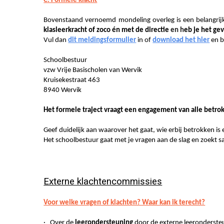
C. Formele klacht
Bovenstaand vernoemd mondeling overleg is een belangrijke
klasleerkracht of zoco én met de directie
en h
eb je het ge
Vul dan
dit meldingsformulier
in of
download het hier
en b
Schoolbestuur
vzw Vrije Basischolen van Wervik
Kruisekestraat 463
8940 Wervik
Het formele traject vraagt een engagement van alle betro
Geef duidelijk aan waarover het gaat, wie erbij betrokken is 
Het schoolbestuur gaat met je vragen aan de slag en zoekt
Externe klachtencommissies
Voor welke vragen of klachten? Waar kan ik terecht?
· Over de
leerondersteuning
door de externe leeronderste