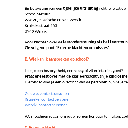
Bij betwisting van een
tijdelijke uitsluiting
richt je je tot d
Schoolbestuur
vzw Vrije Basischolen van Wervik
Kruisekestraat 463
8940 Wervik
Voor klachten over de
leerondersteuning via het Leersteun
Zie volgend punt “Externe klachtencommissies”.
B. Wie kan ik aanspreken op school?
Heb je een bezorgdheid, een vraag of zit er iets niet goed?
Praat er eerst over met de klasleerkracht van je kind of m
Hieronder vind je een overzicht van de personen bij wie je t
Geluwe: contactpersonen
Kruiseke: contactpersonen
Wervik: contactpersonen
We moedigen je aan om jouw zorgen kenbaar te maken, zodat