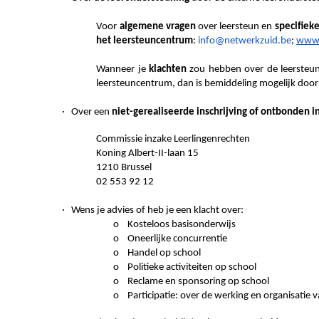
Voor
algemene vragen
over leersteun en
specifieke
het leersteuncentrum
:
info@netwerkzuid.be
;
www.
Wanneer je
klachten
zou hebben over de leersteun
leersteuncentrum, dan is bemiddeling mogelijk door
· Over een
niet-gerealiseerde inschrijving of ontbonden in
Commissie inzake Leerlingenrechten
Koning Albert-II-laan 15
1210 Brussel
02 553 92 12
· Wens je advies of heb je een klacht over:
o Kosteloos basisonderwijs
o Oneerlijke concurrentie
o Handel op school
o Politieke activiteiten op school
o Reclame en sponsoring op school
o Participatie: over de werking en organisatie 