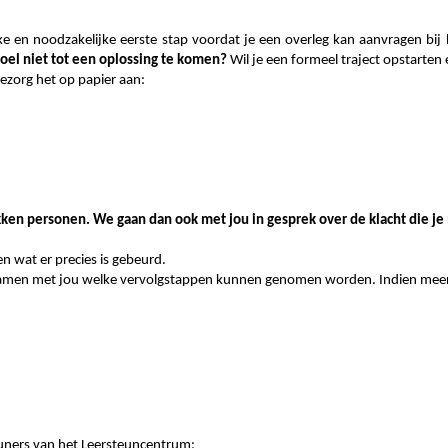
 en noodzakelijke eerste stap voordat je een overleg kan aanvragen bij
voel niet tot een oplossing te komen?
Wil je een formeel traject opstarten
ezorg het op papier aan:
kken personen. We gaan dan ook met jou in gesprek over de klacht die je
en wat er precies is gebeurd.
 samen met jou welke vervolgstappen kunnen genomen worden. Indien meer t
uners van het Leersteuncentrum: