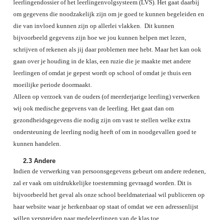
leerlingendossier of het leerlingenvolgsysteem (LVS). Het gaat daarbij
om gegevens die noodzakelijk zijn om je goed te kunnen begeleiden en
die van invloed kunnen zijn op allerlei vlakken. Dit kunnen
bijvoorbeeld gegevens zijn hoe we jou kunnen helpen met lezen,
schrijven of rekenen als jij daar problemen mee hebt. Maar het kan ook
gaan over je houding in de klas, een ruzie die je maakte met andere
leerlingen of omdat je gepest wordt op school of omdat je thuis een
moeilijke periode doormaakt.
Alleen op verzoek van de ouders (of meerderjarige leerling) verwerken
wij ook medische gegevens van de leerling. Het gaat dan om
gezondheidsgegevens die nodig zijn om vast te stellen welke extra
ondersteuning de leerling nodig heeft of om in noodgevallen goed te
kunnen handelen.
2.3
Andere
Indien de verwerking van persoonsgegevens gebeurt om andere redenen,
zal er vaak om uitdrukkelijke toestemming gevraagd worden. Dit is
bijvoorbeeld het geval als onze school beeldmateriaal wil publiceren op
haar website waar je herkenbaar op staat of omdat we een adressenlijst
willen verspreiden naar medeleerlingen van de klas toe.