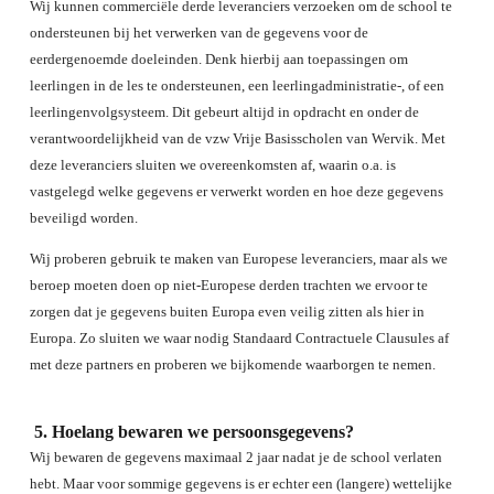
Wij kunnen commerciële derde leveranciers verzoeken om de school te
ondersteunen bij het verwerken van de gegevens voor de
eerdergenoemde doeleinden. Denk hierbij aan toepassingen om
leerlingen in de les te ondersteunen, een leerlingadministratie-, of een
leerlingenvolgsysteem. Dit gebeurt altijd in opdracht en onder de
verantwoordelijkheid van de vzw Vrije Basisscholen van Wervik. Met
deze leveranciers sluiten we overeenkomsten af, waarin o.a. is
vastgelegd welke gegevens er verwerkt worden en hoe deze gegevens
beveiligd worden.
Wij proberen gebruik te maken van Europese leveranciers, maar als we
beroep moeten doen op niet-Europese derden trachten we ervoor te
zorgen dat je gegevens buiten Europa even veilig zitten als hier in
Europa. Zo sluiten we waar nodig Standaard Contractuele Clausules af
met deze partners en proberen we bijkomende waarborgen te nemen.
Hoelang bewaren we persoonsgegevens?
Wij bewaren de gegevens maximaal 2 jaar nadat je de school verlaten
hebt. Maar voor sommige gegevens is er echter een (langere) wettelijke